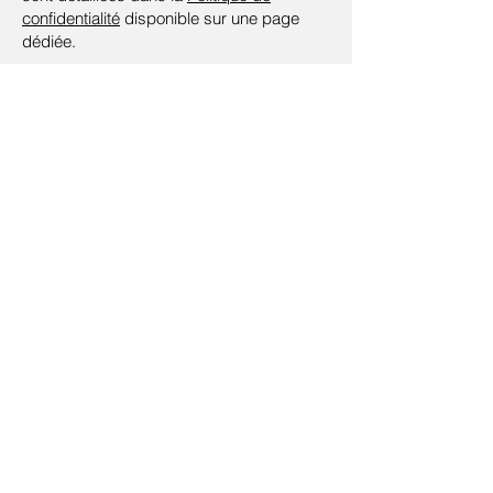
confidentialité
disponible sur une page
dédiée.
E-mail
contact@bioself-
communication.com
N° SIRET
750 925 844 00029
|
Code APE 7211Z
Cannes, France